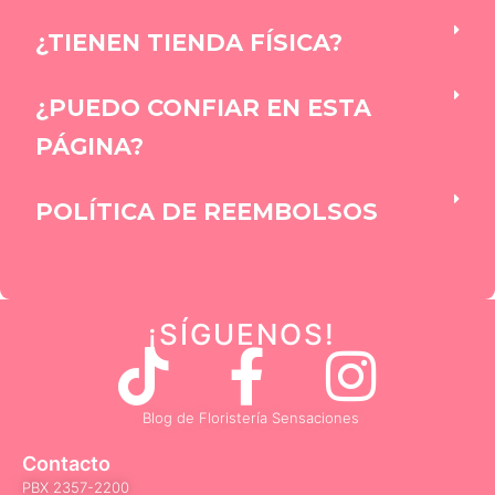
¿TIENEN TIENDA FÍSICA?
¿PUEDO CONFIAR EN ESTA
PÁGINA?
POLÍTICA DE REEMBOLSOS
¡SÍGUENOS
!
T
F
I
i
a
n
Blog de Floristería Sensaciones
k
c
s
Contacto
PBX 2357-2200