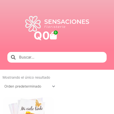
Ir
al
contenido
Q
0
Carrito
0
Buscar
Buscar
Mostrando el único resultado