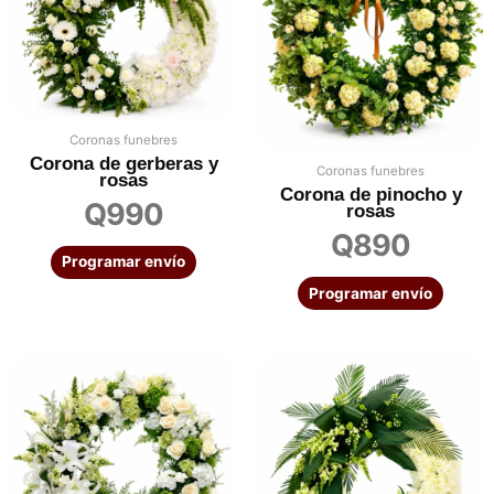
Coronas funebres
Corona de gerberas y
Coronas funebres
rosas
Corona de pinocho y
Q
990
rosas
Q
890
Programar envío
Programar envío