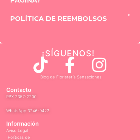
PÁGINA?
POLÍTICA DE REEMBOLSOS
¡SÍGUENOS
!
T
F
I
i
a
n
Blog de Floristería Sensaciones
k
c
s
Contacto
PBX 2357-2200
t
e
t
WhatsApp 3246-9422​
o
b
a
Información
Aviso Legal
Políticas de