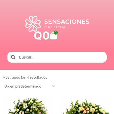
Ir
al
contenido
Q
0
Carrito
0
Buscar
Buscar
Mostrando los 4 resultados