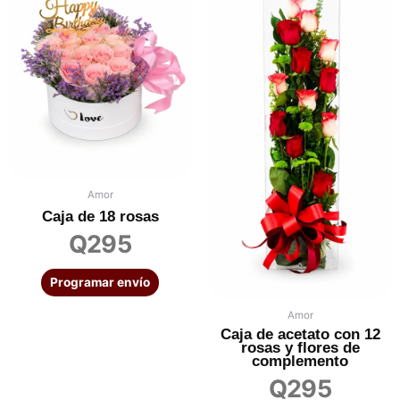
Amor
Caja de 18 rosas
Q
295
Programar envío
Amor
Caja de acetato con 12
rosas y flores de
complemento
Q
295