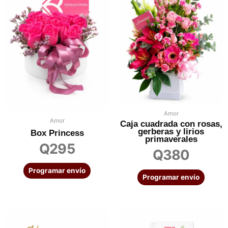
Amor
Amor
Caja cuadrada con rosas,
gerberas y lirios
Box Princess
primaverales
Q
295
Q
380
Programar envío
Programar envío