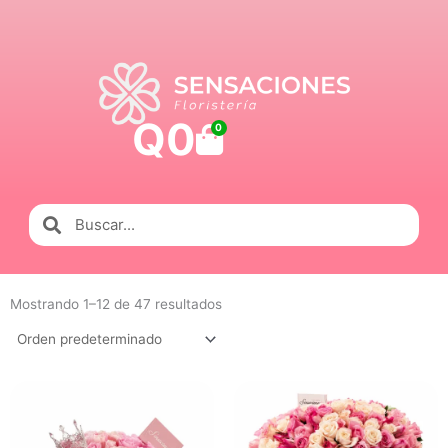
Ir
al
contenido
Q
0
Carrito
0
Buscar
Buscar
Mostrando 1–12 de 47 resultados