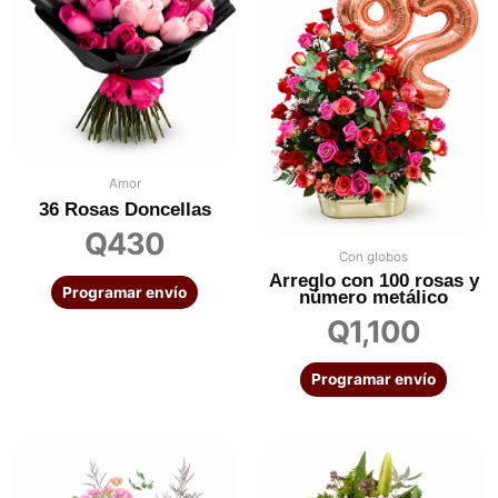
Amor
36 Rosas Doncellas
Q
430
Con globos
Arreglo con 100 rosas y
Programar envío
número metálico
Q
1,100
Programar envío