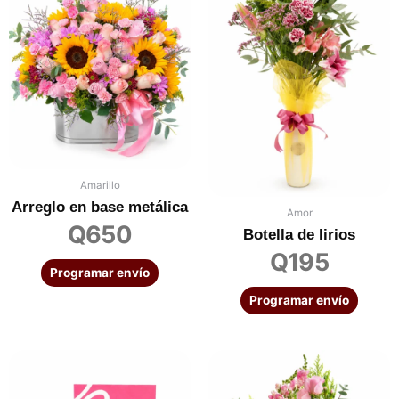
Amarillo
Arreglo en base metálica
Amor
Q
650
Botella de lirios
Q
195
Programar envío
Programar envío