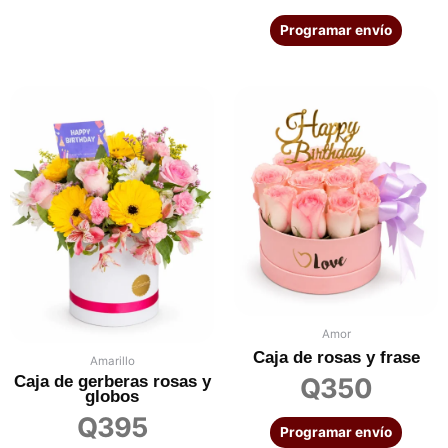
Programar envío
Amor
Caja de rosas y frase
Amarillo
Caja de gerberas rosas y
Q
350
globos
Q
395
Programar envío