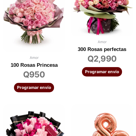
Amor
300 Rosas perfectas
Q
2,990
Amor
100 Rosas Princesa
Programar envío
Q
950
Programar envío