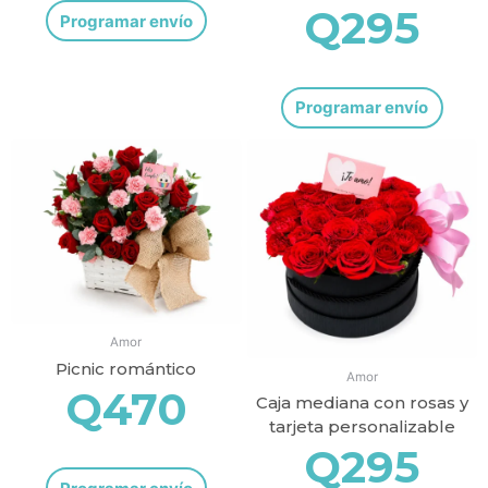
Q
295
Programar envío
Programar envío
Amor
Picnic romántico
Amor
Q
470
Caja mediana con rosas y
tarjeta personalizable
Q
295