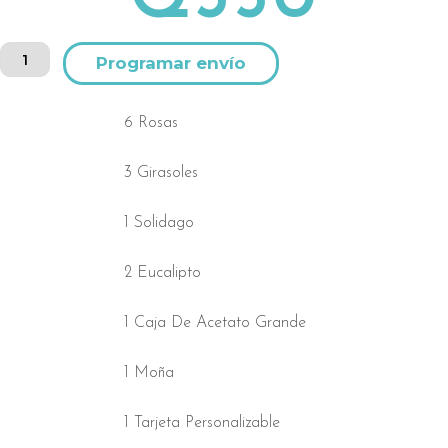
Caja
Alternative:
transparente
de
rosas
6 Rosas
cantidad
3 Girasoles
1 Solidago
2 Eucalipto
1 Caja De Acetato Grande
1 Moña
1 Tarjeta Personalizable