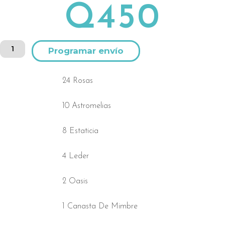
Q
450
Canasta
Alternative:
de
24
rosas
24 Rosas
amarillas
cantidad
10 Astromelias
8 Estaticia
4 Leder
2 Oasis
1 Canasta De Mimbre