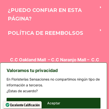
¿PUEDO CONFIAR EN ESTA
PÁGINA?
POLÍTICA DE REEMBOLSOS
C.C Oakland Mall – C.C Naranjo Mall – C.C
Oakland Mall – Edificio el Cortez Z9 – Plaza
Kalú
Valoramos tu privacidad
En Floristerías Sensaciones no compartimos ningún tipo de
información a terceros.
Métodos de pago
¿Estas de acuerdo?
Aceptar
Excelente Calificación