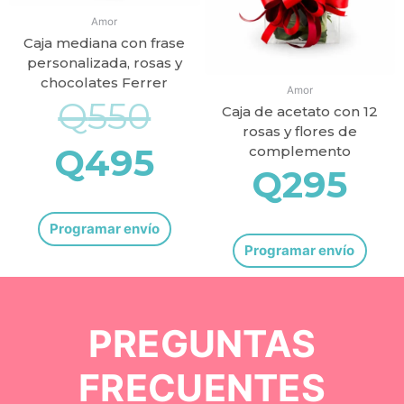
Amor
Caja mediana con frase
personalizada, rosas y
chocolates Ferrer
Amor
Q
550
Caja de acetato con 12
rosas y flores de
Q
495
complemento
Q
295
Programar envío
Programar envío
PREGUNTAS
FRECUENTES