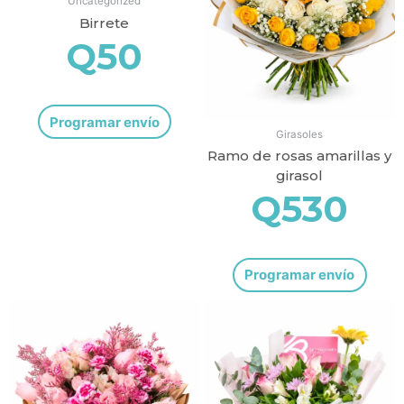
Uncategorized
Birrete
Q
50
Programar envío
Girasoles
Ramo de rosas amarillas y
girasol
Q
530
Programar envío