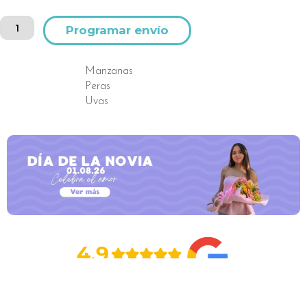
Canasta
Alternative:
de
frutas
cantidad
Manzanas
Peras
Uvas