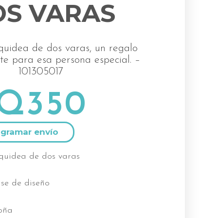
S VARAS
uidea de dos varas, un regalo
te para esa persona especial.
–
101305017
Q
350
Alternative:
rquidea de dos varas
ase de diseño
oña