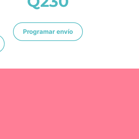
Q
230
Programar envío