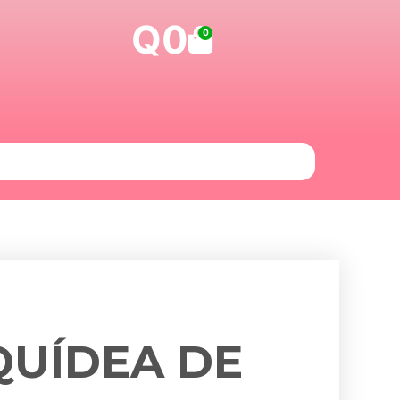
Q
0
Carrito
0
UÍDEA DE