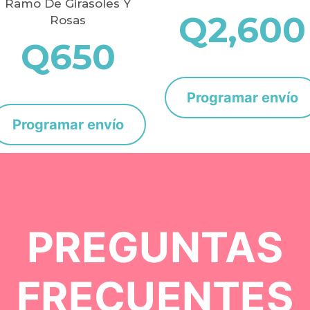
Ramo De Girasoles Y
Q
2,600
Rosas
Q
650
Programar envío
Programar envío
PREGUNTAS
FRECUENTES