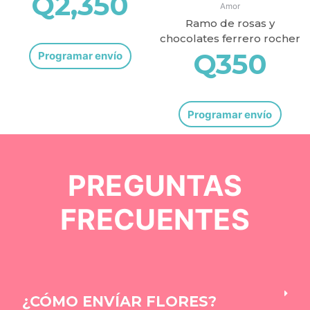
Q
2,350
Amor
Ramo de rosas y
chocolates ferrero rocher
Q
350
Programar envío
Programar envío
PREGUNTAS
FRECUENTES
¿CÓMO ENVÍAR FLORES?