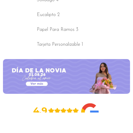
Solidago 4
complemento
cantidad
Eucalipto 2
Papel Para Ramos 3
Tarjeta Personalizable 1