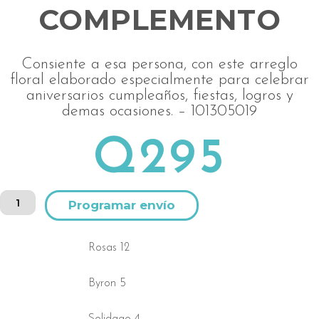
COMPLEMENTO
Consiente a esa persona, con este arreglo
floral elaborado especialmente para celebrar
aniversarios cumpleaños, fiestas, logros y
demas ocasiones. – 101305019
Q
295
Ramo
Alternative:
de
12
rosas
Rosas 12
amarillas
con
Byron 5
flores
de