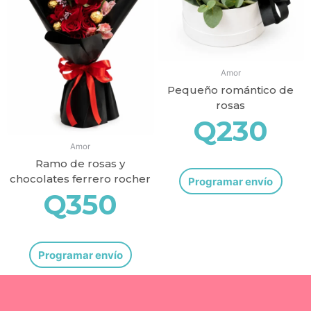
Amor
Pequeño romántico de
rosas
Q
230
Amor
Ramo de rosas y
chocolates ferrero rocher
Programar envío
Q
350
Programar envío