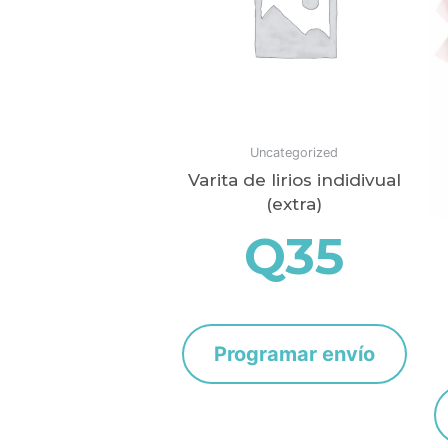
Uncategorized
Varita de lirios indidivual
(extra)
Q
35
Programar envío