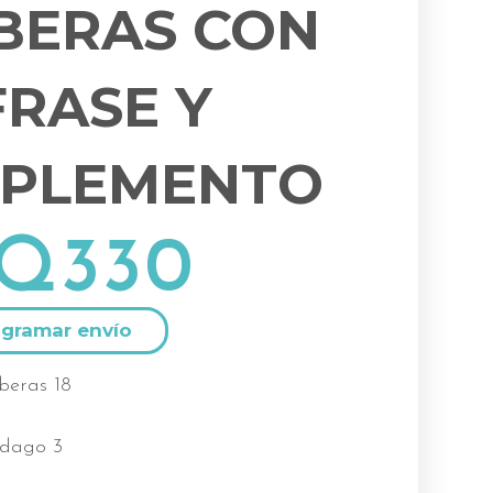
BERAS CON
FRASE Y
PLEMENTO
Q
330
Alternative:
beras 18
idago 3