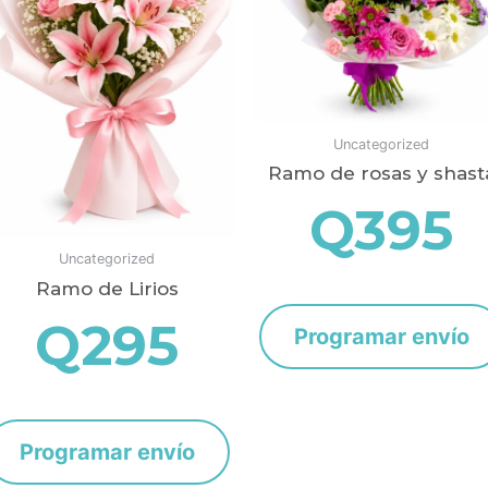
Uncategorized
Ramo de rosas y shast
Q
395
Uncategorized
Ramo de Lirios
Q
295
Programar envío
Programar envío