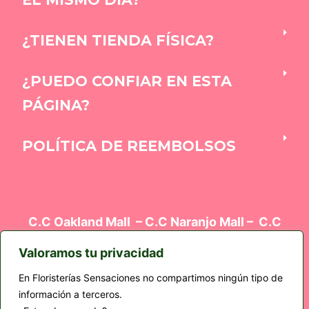
¿TIENEN TIENDA FÍSICA?
¿PUEDO CONFIAR EN ESTA
PÁGINA?
POLÍTICA DE REEMBOLSOS
C.C Oakland Mall – C.C Naranjo Mall – C.C
Oakland Mall – Edificio el Cortez Z9 – Plaza
Kalú
Valoramos tu privacidad
En Floristerías Sensaciones no compartimos ningún tipo de
información a terceros.