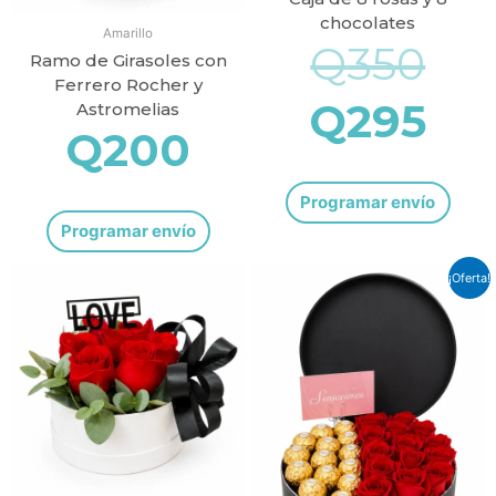
chocolates
Amarillo
Q
350
Ramo de Girasoles con
Ferrero Rocher y
Q
295
Astromelias
Q
200
Programar envío
Programar envío
El
El
¡Oferta!
pr
pr
ori
ac
era
es: