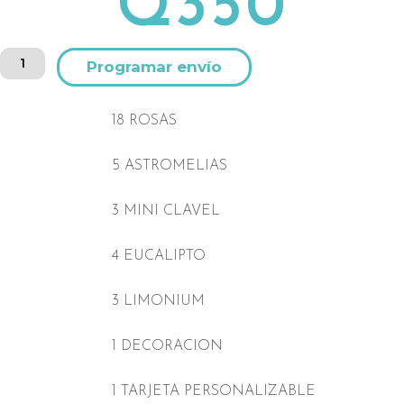
Q
350
Ramo
Alternative:
de
18
rosas
18 ROSAS
cantidad
5 ASTROMELIAS
3 MINI CLAVEL
4 EUCALIPTO
3 LIMONIUM
1 DECORACION
1 TARJETA PERSONALIZABLE