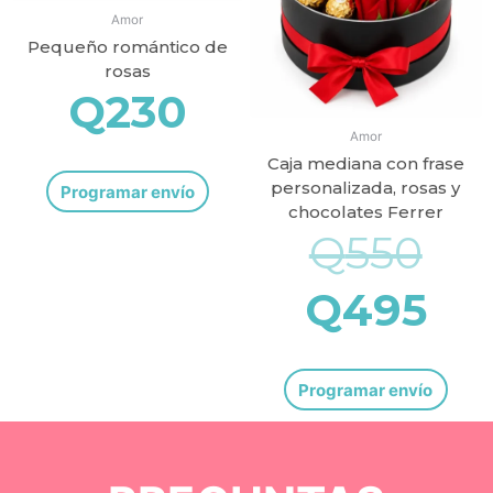
Q5
Q4
Amor
Pequeño romántico de
rosas
Q
230
Amor
Caja mediana con frase
personalizada, rosas y
Programar envío
chocolates Ferrer
Q
550
Q
495
Programar envío