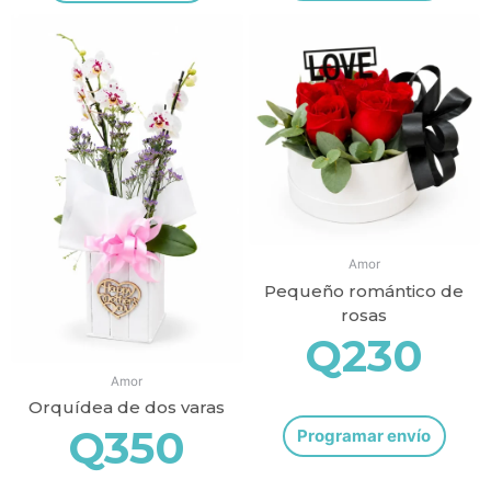
Amor
Pequeño romántico de
rosas
Q
230
Amor
Orquídea de dos varas
Q
350
Programar envío