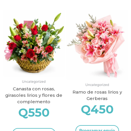
Productos relacionados
Uncategorized
Uncategorized
Canasta con rosas,
Ramo de rosas lirios y
girasoles lirios y flores de
Gerberas
complemento
Q
450
Q
550
Programar envío