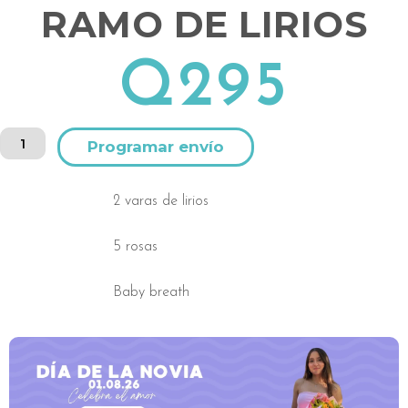
RAMO DE LIRIOS
Q
295
Ramo
Alternative:
de
Lirios
cantidad
2 varas de lirios
5 rosas
Baby breath