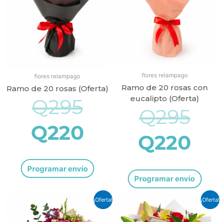
era:
es:
era
es:
Q295.
Q220.
Q2
Q2
flores relampago
flores relampago
Ramo de 20 rosas con
Ramo de 20 rosas (Oferta)
eucalipto (Oferta)
Q
295
Q
295
Q
220
Q
220
Programar envío
Programar envío
El
El
El
El
¡Oferta!
¡Oferta!