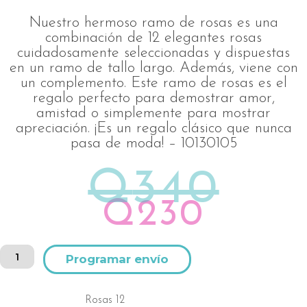
Nuestro hermoso ramo de rosas es una
combinación de 12 elegantes rosas
cuidadosamente seleccionadas y dispuestas
en un ramo de tallo largo. Además, viene con
un complemento. Este ramo de rosas es el
regalo perfecto para demostrar amor,
amistad o simplemente para mostrar
apreciación. ¡Es un regalo clásico que nunca
pasa de moda! – 10130105
El
El
Q
340
precio
precio
Q
230
origin
actual
era:
es:
Ramo
Alternative:
de
Q340.
Q230.
rosas
con
Rosas 12