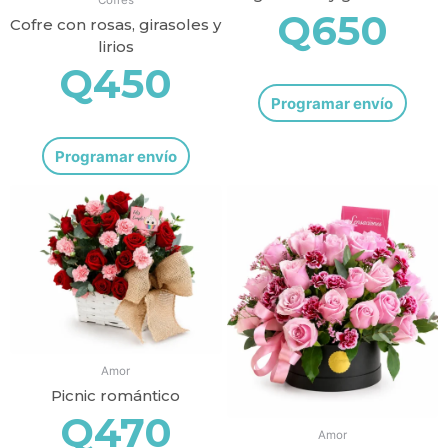
Q
650
Cofre con rosas, girasoles y
lirios
Q
450
Programar envío
Programar envío
Amor
Picnic romántico
Q
470
Amor