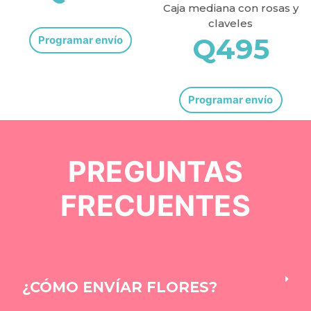
Caja mediana con rosas y
claveles
Q
495
Programar envío
Programar envío
PREGUNTAS
FRECUENTES
¿CÓMO ENVÍAR FLORES?