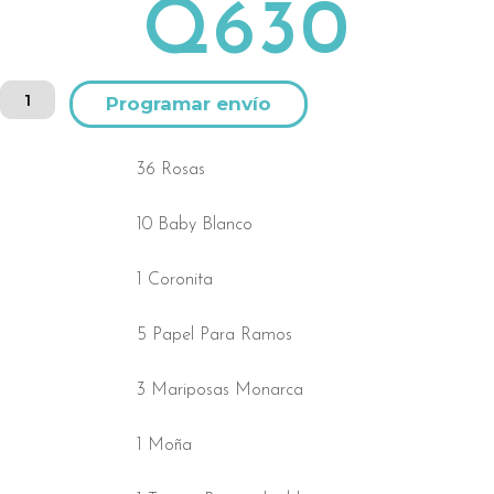
Q
630
Ramo
Alternative:
de
rosas
y
36 Rosas
mariposas
cantidad
10 Baby Blanco
1 Coronita
5 Papel Para Ramos
3 Mariposas Monarca
1 Moña