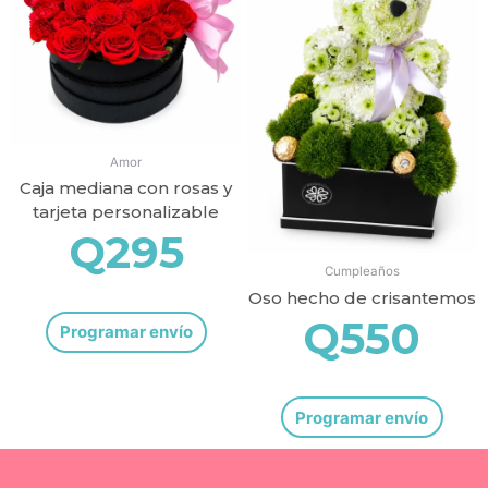
Amor
Caja mediana con rosas y
tarjeta personalizable
Q
295
Cumpleaños
Oso hecho de crisantemos
Q
550
Programar envío
Programar envío