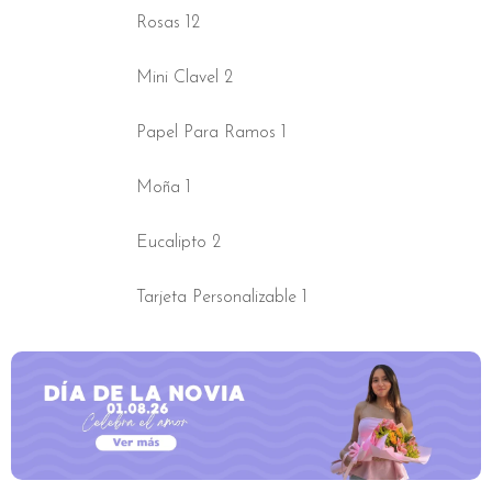
y
Rosas 12
mini
clavel
Mini Clavel 2
cantidad
Papel Para Ramos 1
Moña 1
Eucalipto 2
Tarjeta Personalizable 1