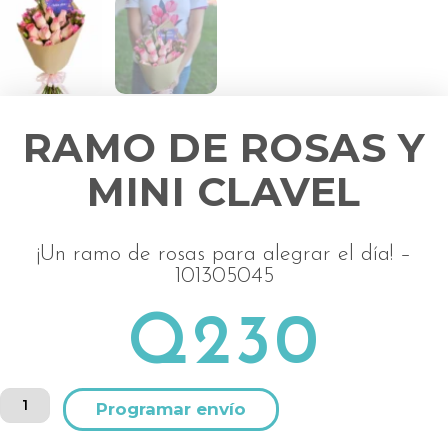
RAMO DE ROSAS Y
MINI CLAVEL
¡Un ramo de rosas para alegrar el día! –
101305045
Q
230
Ramo
Alternative:
de
rosas