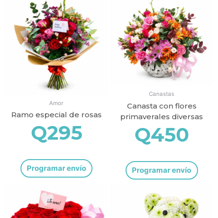
Canastas
Amor
Canasta con flores
Ramo especial de rosas
primaverales diversas
Q
295
Q
450
Programar envío
Programar envío