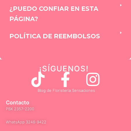
¿PUEDO CONFIAR EN ESTA
PÁGINA?
POLÍTICA DE REEMBOLSOS
¡SÍGUENOS
!
T
F
I
i
a
n
Blog de Floristería Sensaciones
k
c
s
Contacto
PBX 2357-2200
t
e
t
WhatsApp 3246-9422​