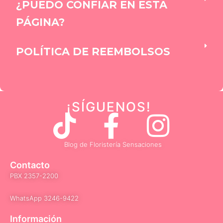
¿PUEDO CONFIAR EN ESTA
PÁGINA?
POLÍTICA DE REEMBOLSOS
¡SÍGUENOS
!
T
F
I
i
a
n
Blog de Floristería Sensaciones
k
c
s
Contacto
PBX 2357-2200
t
e
t
WhatsApp 3246-9422​
Información