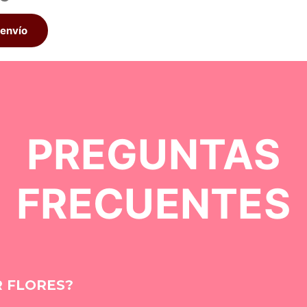
envío
PREGUNTAS
FRECUENTES
 FLORES?