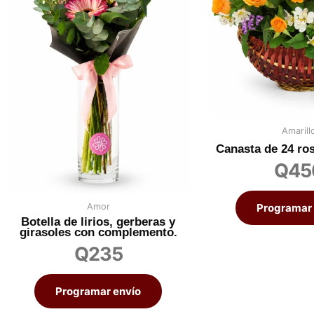
Amarill
Canasta de 24 ros
Q
45
Amor
Programar 
Botella de lirios, gerberas y
girasoles con complemento.
Q
235
Programar envío