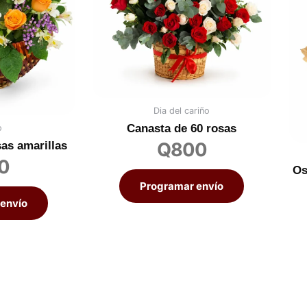
Dia del cariño
Canasta de 60 rosas
o
Q
800
as amarillas
0
Os
Programar envío
envío