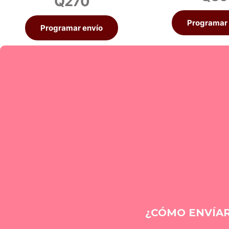
Q
270
Programar 
Programar envío
¿CÓMO ENVÍAR