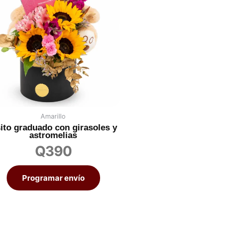
Amarillo
ito graduado con girasoles y
astromelias
Q
390
Programar envío