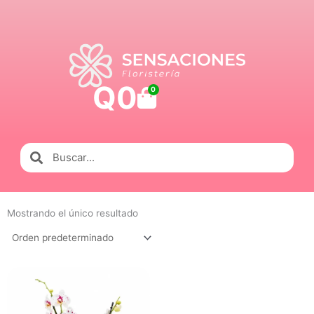
Ir
al
contenido
Q
0
Carrito
0
Buscar
Buscar
Mostrando el único resultado