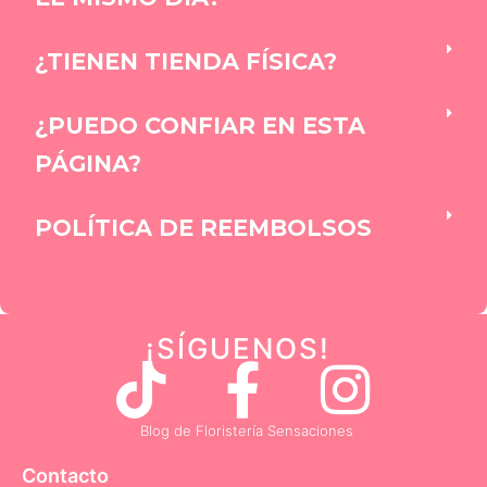
¿TIENEN TIENDA FÍSICA?
¿PUEDO CONFIAR EN ESTA
PÁGINA?
POLÍTICA DE REEMBOLSOS
¡SÍGUENOS
!
T
F
I
i
a
n
Blog de Floristería Sensaciones
Contacto