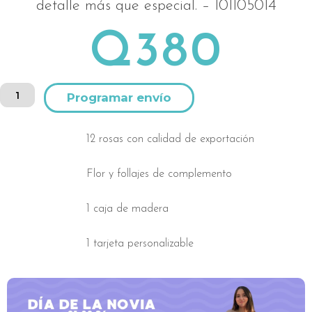
detalle más que especial.
– 101105014
Q
380
Zapatero
Alternative:
detallista
cantidad
12 rosas con calidad de exportación
Flor y follajes de complemento
1 caja de madera
1 tarjeta personalizable