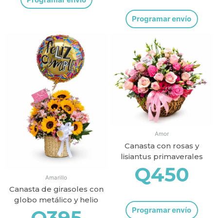
Programar envío
Amor
Canasta con rosas y
lisiantus primaverales
Q
450
Amarillo
Canasta de girasoles con
globo metálico y helio
Programar envío
Q
395