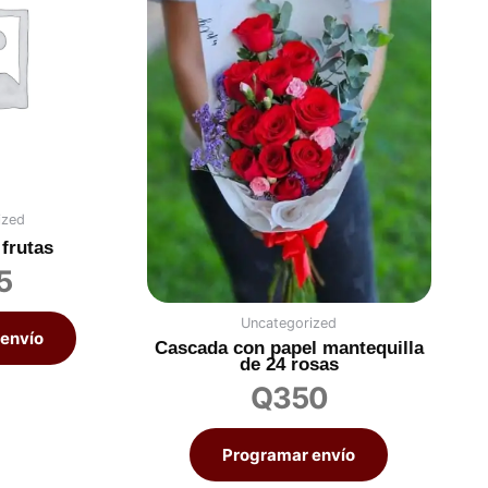
ized
frutas
5
Uncategorized
envío
Cascada con papel mantequilla
de 24 rosas
Q
350
Programar envío