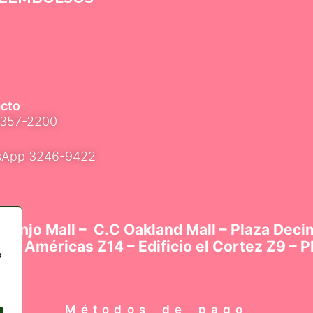
cto
2357-2200
App 3246-9422​
aranjo Mall – C.C Oakland Mall – Plaza Deci
las Américas Z14 – Edificio el Cortez Z9 – P
e
Métodos de pago