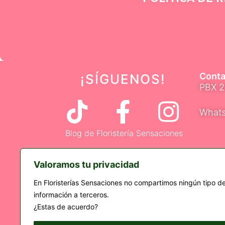
Conta
¡SÍGUENOS
!
PBX 
T
F
I
Whats
i
a
n
Blog de Floristería Sensaciones
k
c
s
C.C N
Valoramos tu privacidad
t
e
t
-Parque 
En Floristerías Sensaciones no compartimos ningún tipo d
información a terceros.
o
b
a
¿Estas de acuerdo?