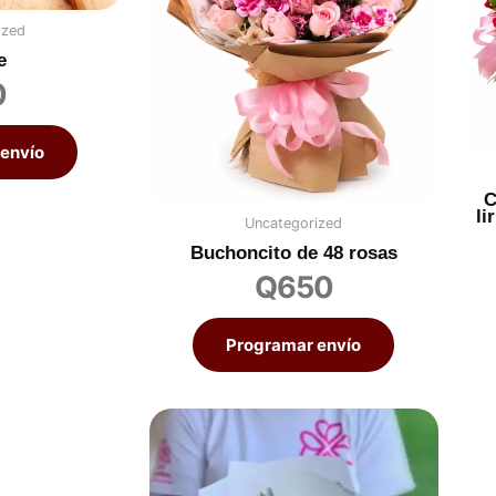
ized
e
0
envío
C
li
Uncategorized
Buchoncito de 48 rosas
Q
650
Programar envío