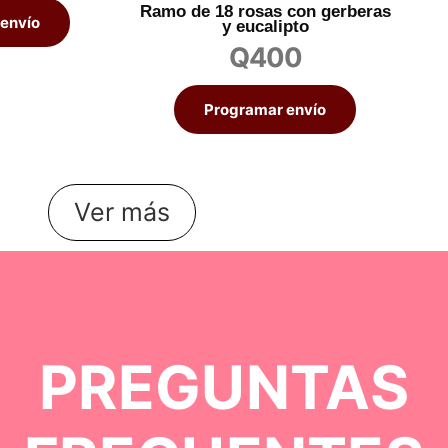
Ramo de 18 rosas con gerberas
envío
y eucalipto
Q
400
Programar envío
Ver más
PREGUNTAS