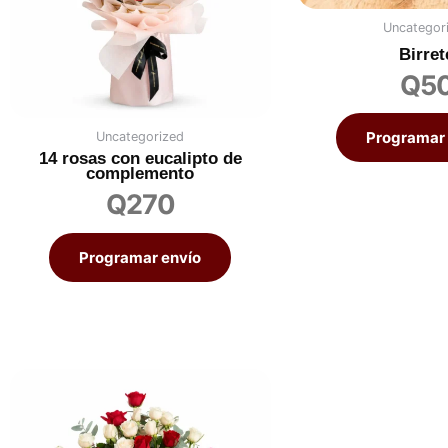
Uncategor
Birret
Q
5
Programar 
Uncategorized
14 rosas con eucalipto de
complemento
Q
270
Programar envío