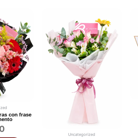
ized
ras con frase
mento
0
Uncategorized